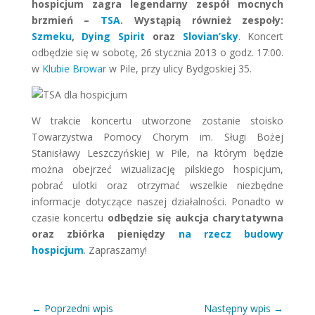
hospicjum zagra legendarny zespół mocnych
brzmień –
TSA
. Wystąpią również zespoły:
Szmeku
,
Dying Spirit
oraz
Slovian’sky
. Koncert
odbędzie się w sobotę, 26 stycznia 2013 o godz. 17:00.
w
Klubie Browar
w Pile, przy ulicy Bydgoskiej 35.
W trakcie koncertu utworzone zostanie stoisko
Towarzystwa Pomocy Chorym im. Sługi Bożej
Stanisławy Leszczyńskiej w Pile, na którym będzie
można obejrzeć wizualizację pilskiego hospicjum,
pobrać ulotki oraz otrzymać wszelkie niezbędne
informacje dotyczące naszej działalności. Ponadto w
czasie koncertu
odbędzie się aukcja charytatywna
oraz zbiórka pieniędzy
na rzecz budowy
hospicjum
. Zapraszamy!
←
Poprzedni wpis
Następny wpis
→