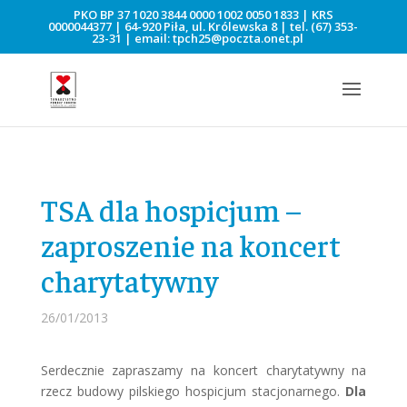
PKO BP 37 1020 3844 0000 1002 0050 1833 | KRS
0000044377 | 64-920 Piła, ul. Królewska 8 | tel.
(67) 353-
23-31
| email:
tpch25@poczta.onet.pl
TSA dla hospicjum –
zaproszenie na koncert
charytatywny
26/01/2013
Serdecznie zapraszamy na koncert charytatywny na
rzecz budowy pilskiego hospicjum stacjonarnego.
Dla