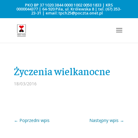
PKO BP 37 1020 3844 0000 1002 0050 1833 | KRS
0000044377 | 64-920 Piła, ul. Królewska 8 | tel.
(67) 353-
23-31
| email:
tpch25@poczta.onet.pl
Życzenia wielkanocne
18/03/2016
←
Poprzedni wpis
Następny wpis
→