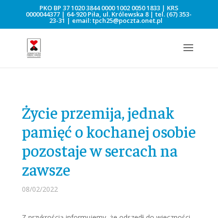
PKO BP 37 1020 3844 0000 1002 0050 1833 | KRS
0000044377 | 64-920 Piła, ul. Królewska 8 | tel.
(67) 353-
23-31
| email:
tpch25@poczta.onet.pl
Życie przemija, jednak
pamięć o kochanej osobie
pozostaje w sercach na
zawsze
08/02/2022
Z przykrością informujemy, że odszedł do wieczności