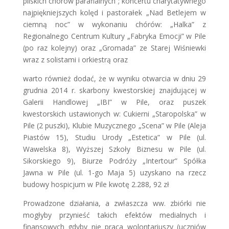
pilskich chórów parafialnych”; koncertu charytatywnego
najpiękniejszych kolęd i pastorałek „Nad Betlejem w
ciemną noc” w wykonaniu chórów: „Halka” z
Regionalnego Centrum Kultury „Fabryka Emocji” w Pile
(po raz kolejny) oraz „Gromada” ze Starej Wiśniewki
wraz z solistami i orkiestrą oraz
warto również dodać, że w wyniku otwarcia w dniu 29
grudnia 2014 r. skarbony kwestorskiej znajdującej w
Galerii Handlowej „IBI” w Pile, oraz puszek
kwestorskich ustawionych w: Cukierni „Staropolska” w
Pile (2 puszki), Klubie Muzycznego „Scena” w Pile (Aleja
Piastów 15), Studiu Urody „Estetica” w Pile (ul.
Wawelska 8), Wyższej Szkoły Biznesu w Pile (ul.
Sikorskiego 9), Biurze Podróży „Intertour” Spółka
Jawna w Pile (ul. 1-go Maja 5) uzyskano na rzecz
budowy hospicjum w Pile kwotę 2.288, 92 zł
Prowadzone działania, a zwłaszcza ww. zbiórki nie
mogłyby przynieść takich efektów medialnych i
finansowych gdyby nie praca wolontariuszy (uczniów