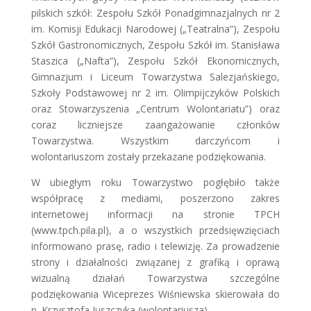
pilskich szkół: Zespołu Szkół Ponadgimnazjalnych nr 2
im. Komisji Edukacji Narodowej („Teatralna”), Zespołu
Szkół Gastronomicznych, Zespołu Szkół im. Stanisława
Staszica („Nafta”), Zespołu Szkół Ekonomicznych,
Gimnazjum i Liceum Towarzystwa Salezjańskiego,
Szkoły Podstawowej nr 2 im. Olimpijczyków Polskich
oraz Stowarzyszenia „Centrum Wolontariatu”) oraz
coraz liczniejsze zaangażowanie członków
Towarzystwa. Wszystkim darczyńcom i
wolontariuszom zostały przekazane podziękowania.
W ubiegłym roku Towarzystwo pogłębiło także
współpracę z mediami, poszerzono zakres
internetowej informacji na stronie TPCH
(www.tpch.pila.pl), a o wszystkich przedsięwzięciach
informowano prasę, radio i telewizję. Za prowadzenie
strony i działalności związanej z grafiką i oprawą
wizualną działań Towarzystwa szczególne
podziękowania Wiceprezes Wiśniewska skierowała do
p. Krzysztofa Juszczyka (wolontariusza).