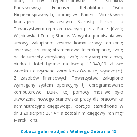
pracy osoby niepełnosprawnej ze środków
Państwowego Funduszu Rehabilitacji Osób
Niepełnosprawnych, pomiędzy Panem Mirosławem
Mantajem – ówczesnym Starostą Pilskim, a
Towarzystwem reprezentowanym przez Panie: Józefę
Wiśniewską i Teresę Stanios. W wyniku podpisania ww.
umowy zakupiono: zestaw komputerowy, drukarkę
laserową, drukarkę atramentową, kserokopiarkę, szafę
na dokumenty zamykaną, szafę zamykaną metalową,
biurko i fotel łącznie na kwotę 13.349,09 zł (we
wrześniu otrzymano zwrot kosztów w tej wysokości).
Z zasobów finansowych Towarzystwa zakupiono
wymagany system operacyjny tj. oprogramowanie
komputerowe. Dzięki tej pomocy możliwe było
utworzenie nowego stanowiska pracy dla pracownika
administracyjno-księgowego, którego zatrudniono w
dniu 20 sierpnia 2014 r, a został nim księgowy Pan mgr
Marek Fons.
Zobacz galerię zdjęć z Walnego Zebrania 15