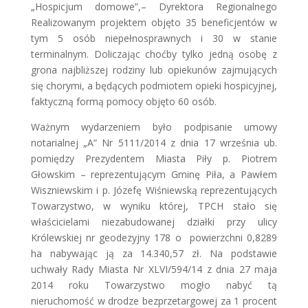
„Hospicjum domowe”,– Dyrektora Regionalnego
Realizowanym projektem objęto 35 beneficjentów w
tym 5 osób niepełnosprawnych i 30 w stanie
terminalnym. Doliczając choćby tylko jedną osobę z
grona najbliższej rodziny lub opiekunów zajmujących
się chorymi, a będących podmiotem opieki hospicyjnej,
faktyczną formą pomocy objęto 60 osób.
Ważnym wydarzeniem było podpisanie umowy
notarialnej „A” Nr 5111/2014 z dnia 17 września ub.
pomiędzy Prezydentem Miasta Piły p. Piotrem
Głowskim – reprezentującym Gminę Piła, a Pawłem
Wiszniewskim i p. Józefę Wiśniewską reprezentujących
Towarzystwo, w wyniku której, TPCH stało się
właścicielami niezabudowanej działki przy ulicy
Królewskiej nr geodezyjny 178 o powierzchni 0,8289
ha nabywając ją za 14.340,57 zł. Na podstawie
uchwały Rady Miasta Nr XLVI/594/14 z dnia 27 maja
2014 roku Towarzystwo mogło nabyć tą
nieruchomość w drodze bezprzetargowej za 1 procent