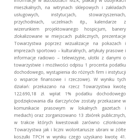
informacje w autobusach MZK, plakaty w budynkach
mieszkalnych, na witrynach sklepowych i zakładach
usługowych, instytucjach, stowarzyszeniach,
przychodniach, uczelniach itp., kalendarze z
wizerunkiem projektowanego hospicjum, banery
zlokalizowane w miejscach publicznych, prezentacje
Towarzystwa poprzez wizualizacje na pokazach i
imprezach sportowo – kulturalnych, artykuły prasowe i
informacje radiowo – telewizyjne, ulotki z danymi o
towarzystwie i możliwości odpisu 1 procenta podatku
dochodowego, wystąpienia do różnych firm i instytucji
o wsparcie finansowe i rzeczowe). W wyniku tych
działań: przekazano na rzecz Towarzystwa kwotę
122.690,18 zł. wpłat 1% podatku dochodowego
(podziękowania dla darczyńców zostały przekazane w
komunikacie prasowym w lokalnych gazetach i
mediach) oraz zorganizowano 13 zbiórek publicznych,
w trakcie których kwestowali zarówno członkowie
Towarzystwa jak i liczni wolontariusze ubrani w żółte
koszulki TPCH w wyniku czego uzyskano kwotę 41.