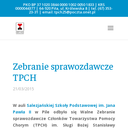
PKO BP 37 1020 3844 0000 1002 0050 1833 | KRS
0000044377 | 64-920 Piła, ul. Królewska 8 | tel.
(67) 353-
23-31
| email:
tpch25@poczta.onet.pl
Zebranie sprawozdawcze
TPCH
21/03/2015
W auli
Salezjańskiej Szkoły Podstawowej im. Jana
Pawła II
w Pile odbyło się Walne Zebranie
sprawozdawcze Członków Towarzystwa Pomocy
Chorym (TPCH) im. Sługi Bożej Stanisławy