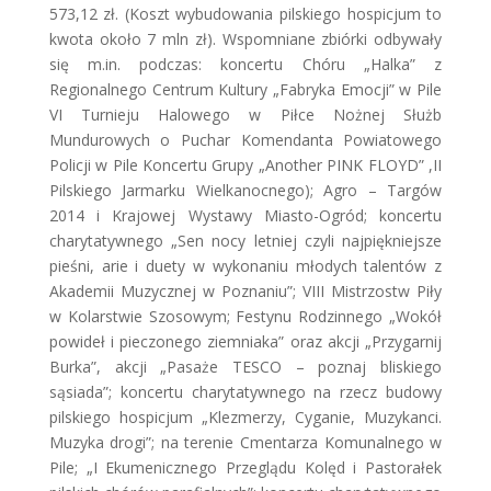
573,12 zł. (Koszt wybudowania pilskiego hospicjum to
kwota około 7 mln zł). Wspomniane zbiórki odbywały
się m.in. podczas: koncertu Chóru „Halka” z
Regionalnego Centrum Kultury „Fabryka Emocji” w Pile
VI Turnieju Halowego w Piłce Nożnej Służb
Mundurowych o Puchar Komendanta Powiatowego
Policji w Pile Koncertu Grupy „Another PINK FLOYD” ,II
Pilskiego Jarmarku Wielkanocnego); Agro – Targów
2014 i Krajowej Wystawy Miasto-Ogród; koncertu
charytatywnego „Sen nocy letniej czyli najpiękniejsze
pieśni, arie i duety w wykonaniu młodych talentów z
Akademii Muzycznej w Poznaniu”; VIII Mistrzostw Piły
w Kolarstwie Szosowym; Festynu Rodzinnego „Wokół
powideł i pieczonego ziemniaka” oraz akcji „Przygarnij
Burka”, akcji „Pasaże TESCO – poznaj bliskiego
sąsiada”; koncertu charytatywnego na rzecz budowy
pilskiego hospicjum „Klezmerzy, Cyganie, Muzykanci.
Muzyka drogi”; na terenie Cmentarza Komunalnego w
Pile; „I Ekumenicznego Przeglądu Kolęd i Pastorałek