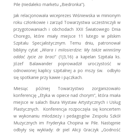
Pile (niedaleko marketu „Biedronka”).
Jak relacjonowała wiceprezes Wiśniewska w minionym
roku członkowie i zarząd Towarzystwa uczestniczyli w
przygotowaniach i obchodach XXII Światowego Dnia
Chorego, które miały miejsce 11 lutego w pilskim
Szpitalu Specjalistycznym. Temu dniu, patronował
biblijny cytat „
Wiara i miłosierdzie: My także winniśmy
oddać życie za braci
” (1J3,16) a kapelan Szpitala ks.
Józef Balawander poprowadził uroczystość w
odnowionej kaplicy szpitalnej a po mszy św. odbyło
się spotkanie przy kawie i pączkach.
Miesiąc później Towarzystwo zorganizowało
konferencję „Etyka w opiece nad chorym”, która miała
miejsce w salach Biura Wystaw Artystycznych i Usług
Plastycznych. Konferencja rozpoczęła się koncertem
w wykonaniu młodzieży i pedagogów Zespołu Szkół
Muzycznych im Fryderyka Chopina w Pile. Następnie
odbyły się wykłady: dr piel Alicji Graczyk „Godność