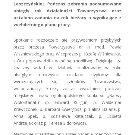
Leszczyńskiej. Podczas zebrania podsumowano
ubiegły rok działalności Towarzystwa oraz
ustalono zadania na rok bieżący a wynikające z
wieloletniego planu pracy.
Spotkanie rozpoczęło się przywitaniem przybyłych
przez prezesa Towarzystwa dr n. med. Pawła
Wiszniewskiego oraz Wiceprezes p. Józefę Wiśniewska,
która poprowadziła wspólną modlitwę. Dziękując za
znaczny wkład w działania realizowane w roku
ubiegłym uroczyście rozdano dyplomy dla
wyróżniających się członków Towarzystwa,
wolontariuszy, którzy zostali wyróżnieni podczas
miejskiego finału ogólnopolskiego konkursu „Barwy
Wolontariatu” (p. Edward Kurgun, p. Waldemar
Krawczonek, p. Barbara Świergosz, p. Halina Balana, p.
Anna Spek, p. Zdzisława Ratajczak, p. Elżbieta
Andrzejak oraz p. Teresa Sidorowicz).
Następnie przedstawiono sprawozdania merytoryczne