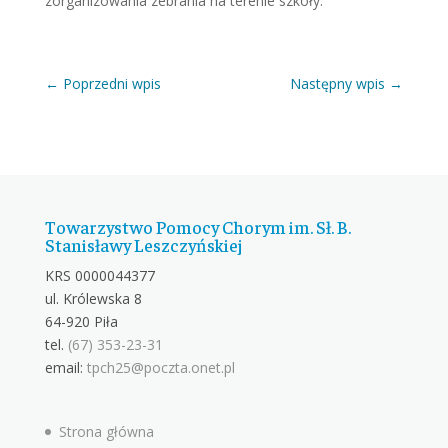
zorganizowania zebrania na terenie szkoły.
←
Poprzedni wpis
Następny wpis
→
Towarzystwo Pomocy Chorym im. Sł. B.
Stanisławy Leszczyńskiej
KRS 0000044377
ul. Królewska 8
64-920 Piła
tel.
(67) 353-23-31
email:
tpch25@poczta.onet.pl
Strona główna