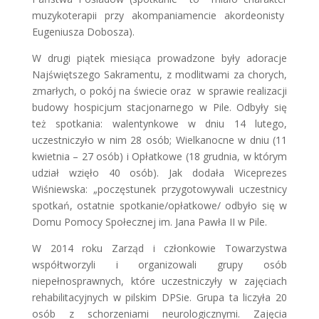
muzykoterapii przy akompaniamencie akordeonisty
Eugeniusza Dobosza).
W drugi piątek miesiąca prowadzone były adoracje
Najświętszego Sakramentu, z modlitwami za chorych,
zmarłych, o pokój na świecie oraz w sprawie realizacji
budowy hospicjum stacjonarnego w Pile. Odbyły się
też spotkania: walentynkowe w dniu 14 lutego,
uczestniczyło w nim 28 osób; Wielkanocne w dniu (11
kwietnia – 27 osób) i Opłatkowe (18 grudnia, w którym
udział wzięło 40 osób). Jak dodała Wiceprezes
Wiśniewska: „poczęstunek przygotowywali uczestnicy
spotkań, ostatnie spotkanie/opłatkowe/ odbyło się w
Domu Pomocy Społecznej im. Jana Pawła II w Pile.
W 2014 roku Zarząd i członkowie Towarzystwa
współtworzyli i organizowali grupy osób
niepełnosprawnych, które uczestniczyły w zajęciach
rehabilitacyjnych w pilskim DPSie. Grupa ta liczyła 20
osób z schorzeniami neurologicznymi. Zajęcia