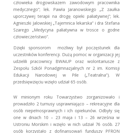
człowieka drogowskazem zawodowym pracownika
medycznego”; lek. Pawła Jaranowskiego „Z zaułka
uporczywej terapii na drogę opieki paliatywnej”; lek.
Agnieszki Jalowskiej „Tajemnica lekarska” i dra Stefana
Szarego „Medycyna paliatywna w trosce o godne
człowieczeństwo”.
Dzięki sponsorom możliwy był poczęstunek dla
uczestników konferencji. Dużą pomoc w organizacji jej
udzielili pracownicy BWAiUP oraz wolontariusze z
Zespołu Szkół Ponadgimnazjalnych nr 2 im. Komisji
Edukacji Narodowej w Pile („Teatralna”). W
przedsięwzięciu wzięło udział 65 osób.
W minionym roku Towarzystwo zorganizowało i
prowadziło 2 turnusy usprawniająco – rekreacyjne dla
osób niepełnosprawnych i ich opiekunów. Odbyły się
one w dniach 10 – 23 maja i 13 – 26 września w
Ustroniu Morskim i wzięło w nich udział 76 osób. 27
osób korzystało z dofinansowań funduszy PFRON