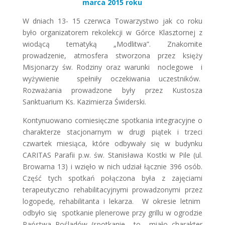
marca 2015 roku
W dniach 13- 15 czerwca Towarzystwo jak co roku
było organizatorem rekolekcji w Górce Klasztornej z
wiodącą tematyką „Modlitwa”. Znakomite
prowadzenie, atmosfera stworzona przez księży
Misjonarzy św. Rodziny oraz warunki noclegowe i
wyżywienie spełniły oczekiwania uczestników.
Rozważania prowadzone były przez Kustosza
Sanktuarium Ks. Kazimierza Świderski.
Kontynuowano comiesięczne spotkania integracyjne o
charakterze stacjonarnym w drugi piątek i trzeci
czwartek miesiąca, które odbywały się w budynku
CARITAS Parafii p.w. św. Stanisława Kostki w Pile (ul.
Browarna 13) i wzięło w nich udział łącznie 396 osób.
Część tych spotkań połączona była z zajęciami
terapeutyczno rehabilitacyjnymi prowadzonymi przez
logopedę, rehabilitanta i lekarza. W okresie letnim
odbyło się spotkanie plenerowe przy grillu w ogrodzie
Państwa Pośladów (spotkanie to miało charakter