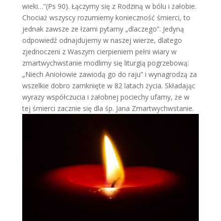
wieki…”(Ps 90). Łączymy się z Rodziną w bólu i żałobie.
Chociaż wszyscy rozumiemy konieczność śmierci, to
jednak zawsze ze łzami pytamy „dlaczego”. Jedyną
odpowiedź odnajdujemy w naszej wierze, dlatego
zjednoczeni z Waszym cierpieniem pełni wiary w
zmartwychwstanie modlimy się liturgią pogrzebową:
„Niech Aniołowie zawiodą go do raju” i wynagrodzą za
wszelkie dobro zamknięte w 82 latach życia. Składając
wyrazy współczucia i żałobnej pociechy ufamy, że w
tej śmierci zacznie się dla śp. Jana Zmartwychwstanie.