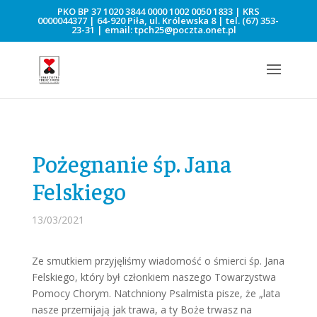
PKO BP 37 1020 3844 0000 1002 0050 1833 | KRS
0000044377 | 64-920 Piła, ul. Królewska 8 | tel.
(67) 353-
23-31
| email:
tpch25@poczta.onet.pl
Pożegnanie śp. Jana
Felskiego
13/03/2021
Ze smutkiem przyjęliśmy wiadomość o śmierci śp. Jana
Felskiego, który był członkiem naszego Towarzystwa
Pomocy Chorym. Natchniony Psalmista pisze, że „lata
nasze przemijają jak trawa, a ty Boże trwasz na