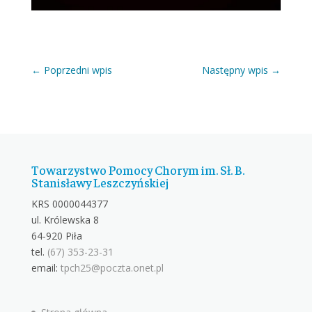
←
Poprzedni wpis
Następny wpis
→
Towarzystwo Pomocy Chorym im. Sł. B.
Stanisławy Leszczyńskiej
KRS 0000044377
ul. Królewska 8
64-920 Piła
tel.
(67) 353-23-31
email:
tpch25@poczta.onet.pl