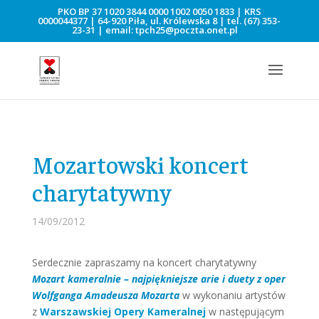
PKO BP 37 1020 3844 0000 1002 0050 1833 | KRS
0000044377 | 64-920 Piła, ul. Królewska 8 | tel.
(67) 353-
23-31
| email:
tpch25@poczta.onet.pl
Mozartowski koncert
charytatywny
14/09/2012
Serdecznie zapraszamy na koncert charytatywny
Mozart kameralnie – najpiękniejsze arie i duety z oper
Wolfganga Amadeusza Mozarta
w wykonaniu artystów
z
Warszawskiej Opery Kameralnej
w następującym