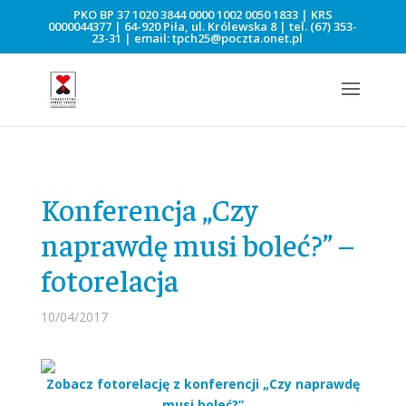
PKO BP 37 1020 3844 0000 1002 0050 1833 | KRS
0000044377 | 64-920 Piła, ul. Królewska 8 | tel.
(67) 353-
23-31
| email:
tpch25@poczta.onet.pl
Konferencja „Czy
naprawdę musi boleć?” –
fotorelacja
10/04/2017
Zobacz fotorelację z konferencji „Czy naprawdę
musi boleć?”