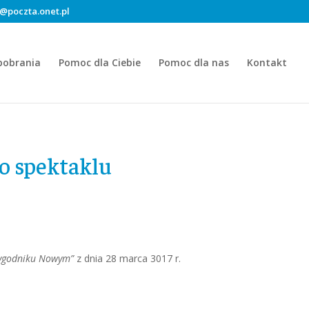
@poczta.onet.pl
pobrania
Pomoc dla Ciebie
Pomoc dla nas
Kontakt
 o spektaklu
ygodniku Nowym”
z dnia 28 marca 3017 r.