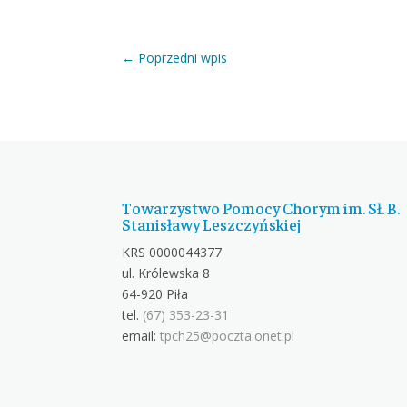
←
Poprzedni wpis
Towarzystwo Pomocy Chorym im. Sł. B.
Stanisławy Leszczyńskiej
KRS 0000044377
ul. Królewska 8
64-920 Piła
tel.
(67) 353-23-31
email:
tpch25@poczta.onet.pl