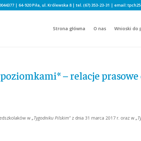
044377 | 64-920 Piła, ul. Królewska 8 | tel.
(67) 353-23-31
| email:
tpch25
Strona główna
O nas
Wnioski do 
 poziomkami* – relacje prasowe
rzedszkolaków w
„Tygodniku Pilskim”
z dnia 31 marca 2017 r. oraz w
„T