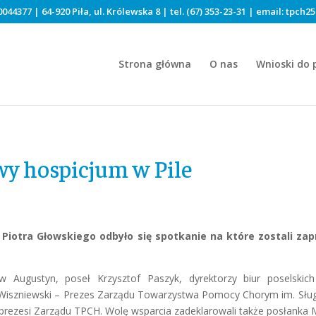
044377 | 64-920 Piła, ul. Królewska 8 | tel.
(67) 353-23-31
| email:
tpch25
Strona główna
O nas
Wnioski do 
wy hospicjum w Pile
ta Piotra Głowskiego odbyło się spotkanie na które zostali z
aw Augustyn, poseł Krzysztof Paszyk, dyrektorzy biur poselskic
 Wiszniewski – Prezes Zarządu Towarzystwa Pomocy Chorym im. Sługi 
prezesi Zarządu TPCH. Wolę wsparcia zadeklarowali także posłanka M