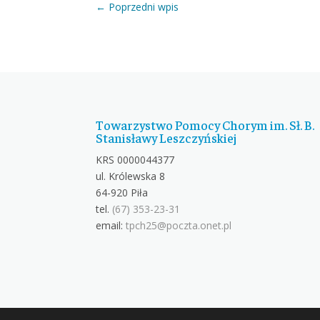
←
Poprzedni wpis
Towarzystwo Pomocy Chorym im. Sł. B.
Stanisławy Leszczyńskiej
KRS 0000044377
ul. Królewska 8
64-920 Piła
tel.
(67) 353-23-31
email:
tpch25@poczta.onet.pl