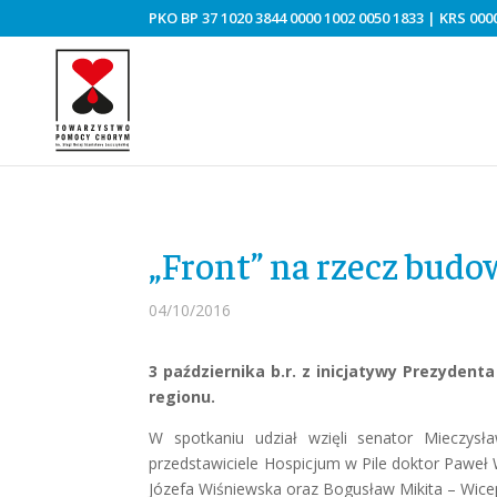
PKO BP 37 1020 3844 0000 1002 0050 1833 | KRS 0000
„Front” na rzecz budo
04/10/2016
3 października b.r. z inicjatywy Prezyden
regionu.
W spotkaniu udział wzięli senator Mieczysł
przedstawiciele Hospicjum w Pile doktor Paweł
Józefa Wiśniewska oraz Bogusław Mikita – Wice