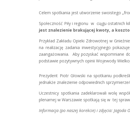
Celem spotkania jest utworzenie swoistego „fro
Społeczność Piły i regionu w ciągu ostatnich k
jest znalezienie brakującej kwoty, a koszt
Przykład Zakładu Opieki Zdrowotnej w Gnieźnie
na realizację zadania inwestycyjnego pokazuj
zaangażowania. Aby pozyskać wspomniane dofi
podstawie pozytywnych opinii Wojewody Wielko
Prezydent Piotr Głowski na spotkaniu podkreś
jednakże znalezienie odpowiednich sprzymierzeń
Uczestnicy spotkania zadeklarowali wolę współ
plenarnej w Warszawie spotkają się w tej sprawie
Informacja (po naszej korekcie) i zdjęcia: Jagoda