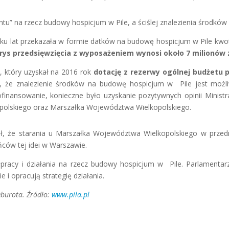
ntu” na rzecz budowy hospicjum w Pile, a ściślej znalezienia środkó
ilku lat przekazała w formie datków na budowę hospicjum w Pile kwo
orys przedsięwzięcia z wyposażeniem wynosi około 7 milionów 
, który uzyskał na 2016 rok
dotację z rezerwy ogólnej budżetu 
e, że znalezienie środków na budowę hospicjum w Pile jest możliw
nansowanie, konieczne było uzyskanie pozytywnych opinii Ministr
polskiego oraz Marszałka Województwa Wielkopolskiego.
lił, że starania u Marszałka Województwa Wielkopolskiego w przed
ców tej idei w Warszawie.
pracy i działania na rzecz budowy hospicjum w Pile. Parlamentarzyś
 i opracują strategię działania.
 Oburota. Źródło:
www.pila.pl