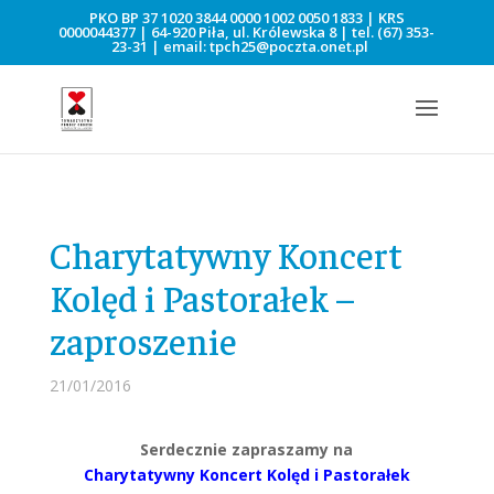
PKO BP 37 1020 3844 0000 1002 0050 1833 | KRS
0000044377 | 64-920 Piła, ul. Królewska 8 | tel.
(67) 353-
23-31
| email:
tpch25@poczta.onet.pl
Charytatywny Koncert
Kolęd i Pastorałek –
zaproszenie
21/01/2016
Serdecznie zapraszamy na
Charytatywny Koncert Kolęd i Pastorałek