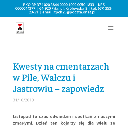
PKO BP 37 1020 3844 0000 1002 0050 1833 | KRS
0000044377 | 64-920 Piła, ul. Królewska 8 | tel.
(67) 353-
23-31
| email:
tpch25@poczta.onet.pl
Kwesty na cmentarzach
w Pile, Wałczu i
Jastrowiu – zapowiedz
31/10/2019
Listopad to czas odwiedzin i spotkań z naszymi
zmarłymi. Dzień ten kojarzy się dla wielu ze