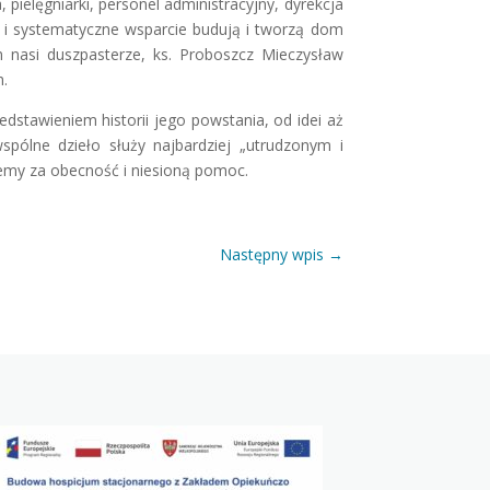
pielęgniarki, personel administracyjny, dyrekcja
e i systematyczne wsparcie budują i tworzą dom
 nasi duszpasterze, ks. Proboszcz Mieczysław
h.
stawieniem historii jego powstania, od idei aż
spólne dzieło służy najbardziej „utrudzonym i
emy za obecność i niesioną pomoc.
Następny wpis
→