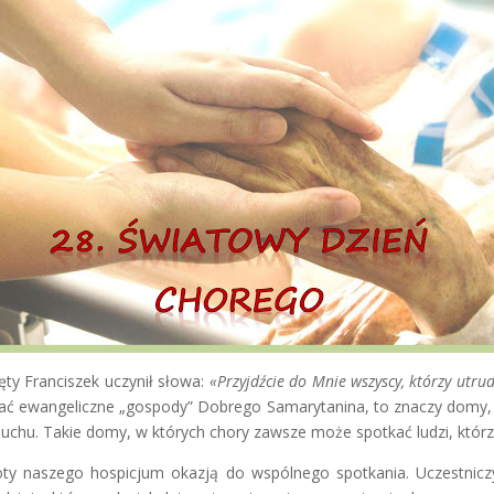
ty Franciszek uczynił słowa:
«Przyjdźcie do Mnie wszyscy, którzy utrud
wać ewangeliczne „gospody” Dobrego Samarytanina, to znaczy domy,
 duchu. Takie domy, w których chory zawsze może spotkać ludzi, któr
oty naszego hospicjum okazją do wspólnego spotkania. Uczestniczy