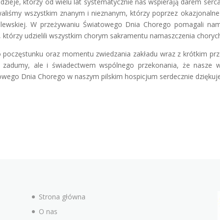
ieje, którzy od wielu lat systematycznie nas wspierają darem serca, 
owaliśmy wszystkim znanym i nieznanym, którzy poprzez okazjonaln
ólewskiej. W przeżywaniu Światowego Dnia Chorego pomagali nam
, którzy udzielili wszystkim chorym sakramentu namaszczenia choryc
poczęstunku oraz momentu zwiedzania zakładu wraz z krótkim przed
 i zadumy, ale i świadectwem wspólnego przekonania, że nasze w
owego Dnia Chorego w naszym pilskim hospicjum serdecznie dziękuj
Strona główna
O nas