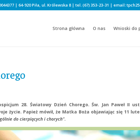
044377 | 64-920 Piła, ul. Królewska 8 | tel.
(67) 353-23-31
| email:
tpch25
Strona główna
O nas
Wnioski do 
horego
spicjum 28. Światowy Dzień Chorego. Św. Jan Paweł II ust
oje życie. Papież mówił, że Matka Boża objawiając się 11 lut
ólnie do cierpiących i chorych”
.