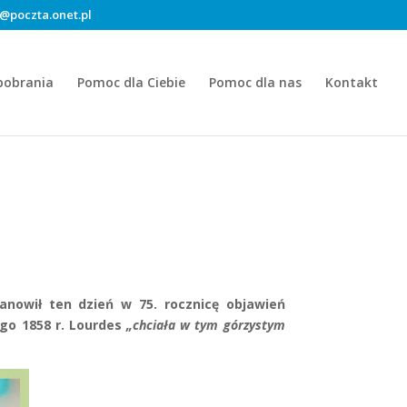
@poczta.onet.pl
pobrania
Pomoc dla Ciebie
Pomoc dla nas
Kontakt
anowił ten dzień w 75. rocznicę objawień
ego 1858 r. Lourdes
„chciała w tym górzystym