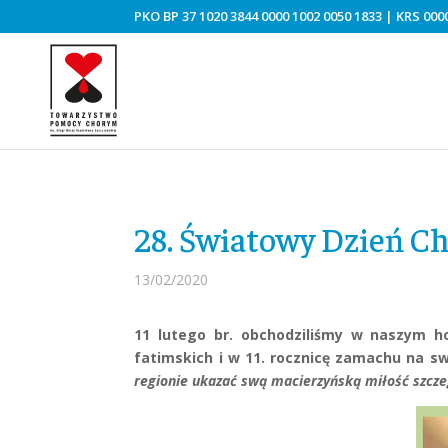
PKO BP 37 1020 3844 0000 1002 0050 1833 | KRS 0000
28. Światowy Dzień C
13/02/2020
11 lutego br. obchodziliśmy w naszym ho
fatimskich i w 11. rocznicę zamachu na sw
regionie ukazać swą macierzyńską miłość szczeg