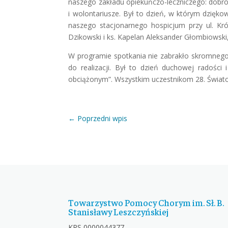
naszego zakładu opiekuńczo-leczniczego: dobrodz
i wolontariusze. Był to dzień, w którym dzięk
naszego stacjonarnego hospicjum przy ul. Kr
Dzikowski i ks. Kapelan Aleksander Głombiowski
W programie spotkania nie zabrakło skromnego 
do realizacji. Był to dzień duchowej radości
obciążonym”. Wszystkim uczestnikom 28. Świat
←
Poprzedni wpis
Towarzystwo Pomocy Chorym im. Sł. B.
Stanisławy Leszczyńskiej
KRS 0000044377