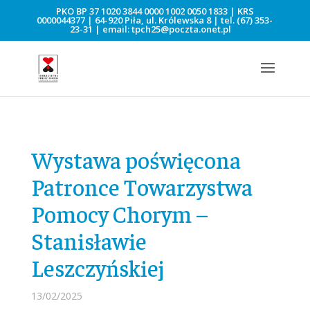
PKO BP 37 1020 3844 0000 1002 0050 1833 | KRS
0000044377 | 64-920 Piła, ul. Królewska 8 | tel.
(67) 353-
23-31
| email:
tpch25@poczta.onet.pl
Wystawa poświęcona
Patronce Towarzystwa
Pomocy Chorym –
Stanisławie
Leszczyńskiej
13/02/2025