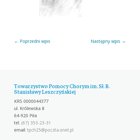
←
Poprzedni wpis
Następny wpis
→
Towarzystwo Pomocy Chorym im. Sł. B.
Stanisławy Leszczyńskiej
KRS 0000044377
ul. Królewska 8
64-920 Piła
tel.
(67) 353-23-31
email:
tpch25@poczta.onet.pl