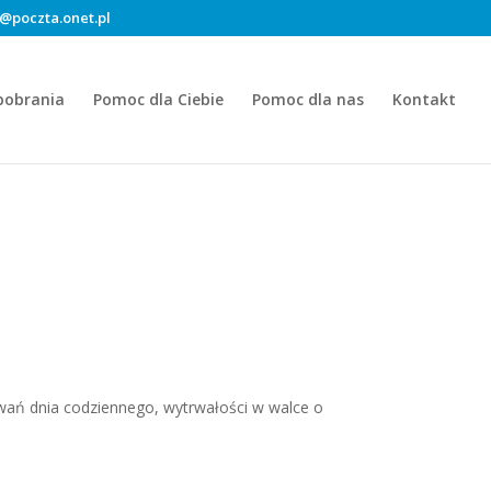
@poczta.onet.pl
pobrania
Pomoc dla Ciebie
Pomoc dla nas
Kontakt
wań dnia codziennego, wytrwałości w walce o