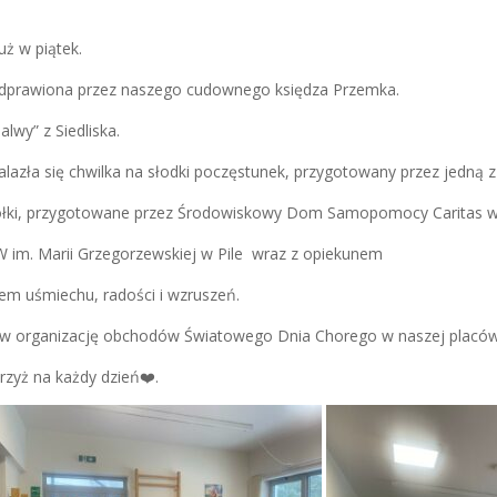
ż w piątek.
odprawiona przez naszego cudownego księdza Przemka.
lwy” z Siedliska.
lazła się chwilka na słodki poczęstunek, przygotowany przez jedną
ołki, przygotowane przez Środowiskowy Dom Samopomocy Caritas w
W im. Marii Grzegorzewskiej w Pile wraz z opiekunem
azem uśmiechu, radości i wzruszeń.
organizację obchodów Światowego Dnia Chorego w naszej placówce
rzyż na każdy dzień❤️.