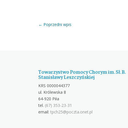
←
Poprzedni wpis
Towarzystwo Pomocy Chorym im. Sł. B.
Stanisławy Leszczyńskiej
KRS 0000044377
ul. Królewska 8
64-920 Piła
tel.
(67) 353-23-31
email:
tpch25@poczta.onet.pl