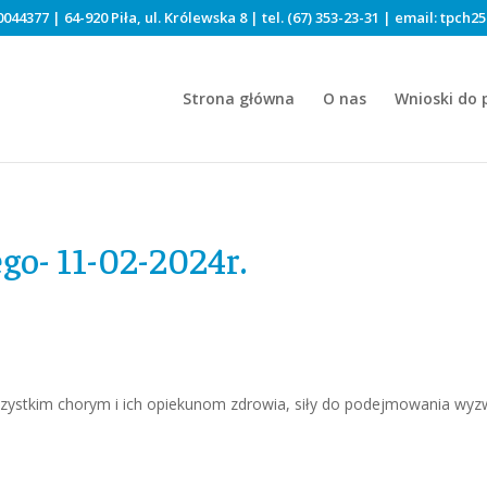
044377 | 64-920 Piła, ul. Królewska 8 | tel.
(67) 353-23-31
| email:
tpch25
Strona główna
O nas
Wnioski do 
go- 11-02-2024r.
zystkim chorym i ich opiekunom zdrowia, siły do podejmowania wyz