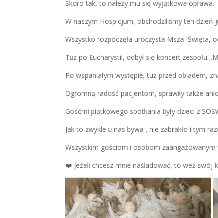
Skoro tak, to należy mu się wyjątkowa oprawa.
W naszym Hospicjum, obchodziliśmy ten dzień ju
Wszystko rozpoczęła uroczysta Msza Święta, 
Tuż po Eucharystii, odbył się koncert zespołu „Ma
Po wspaniałym występie, tuż przed obiadem, zna
Ogromną radość pacjentom, sprawiły także ani
Gośćmi piątkowego spotkania były dzieci z SOS
Jak to zwykle u nas bywa , nie zabrakło i tym r
Wszystkim gościom i osobom zaangażowanym w 
❤️ Jeżeli chcesz mnie naśladować, to weź swój k