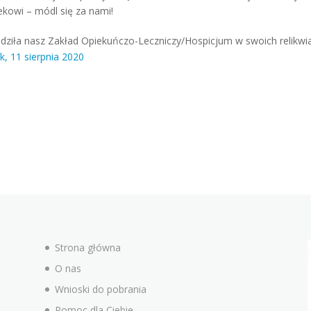
kowi – módl się za nami!
wiedziła nasz Zakład Opiekuńczo-Leczniczy/Hospicjum w swoich relikw
k, 11 sierpnia 2020
Strona główna
O nas
Wnioski do pobrania
Pomoc dla Ciebie