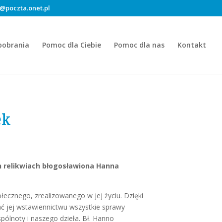
@poczta.onet.pl
pobrania
Pomoc dla Ciebie
Pomoc dla nas
Kontakt
ek
h relikwiach błogosławiona Hanna
ołecznego, zrealizowanego w jej życiu. Dzięki
ać jej wstawiennictwu wszystkie sprawy
ólnoty i naszego dzieła. Bł. Hanno