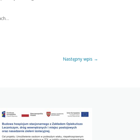
iach…
Następny wpis
→