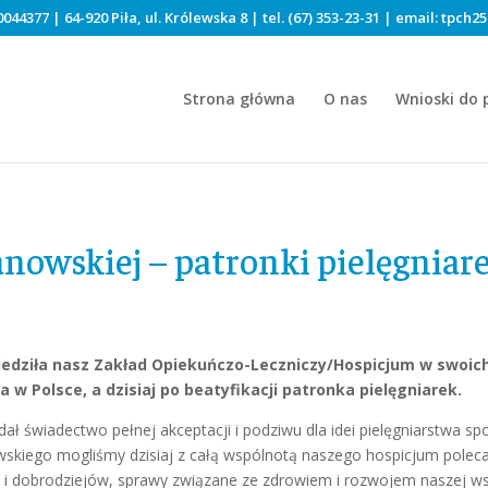
044377 | 64-920 Piła, ul. Królewska 8 | tel.
(67) 353-23-31
| email:
tpch25
Strona główna
O nas
Wnioski do 
nowskiej – patronki pielęgniar
dwiedziła nasz Zakład Opiekuńczo-Leczniczy/Hospicjum w swoic
 w Polsce, a dzisiaj po beatyfikacji patronka pielęgniarek.
 dał świadectwo pełnej akceptacji i podziwu dla idei pielęgniarstwa sp
nowskiego mogliśmy dzisiaj z całą wspólnotą naszego hospicjum polec
 i dobrodziejów, sprawy związane ze zdrowiem i rozwojem naszej wsp