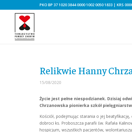
PKO BP 37 1020 3844 0000 1002 0050 1833 | KRS 0000
Relikwie Hanny Chrza
15/08/2020
Życie jest pełne niespodzianek. Dzisiaj o
Chrzanowska pionierka szkół pielęgniarstwa
Kościół, podejmując starania o jej beatyfikację,
dobroci ks. Proboszcza parafii św. Rafała Kali
hospicjum, wszystkich pacjentów, wolontariuszy