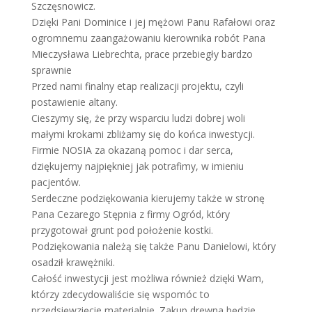
Szczęsnowicz.
Dzięki Pani Dominice i jej mężowi Panu Rafałowi oraz
ogromnemu zaangażowaniu kierownika robót Pana
Mieczysława Liebrechta, prace przebiegły bardzo
sprawnie
Przed nami finalny etap realizacji projektu, czyli
postawienie altany.
Cieszymy się, że przy wsparciu ludzi dobrej woli
małymi krokami zbliżamy się do końca inwestycji.
Firmie NOSIA za okazaną pomoc i dar serca,
dziękujemy najpiękniej jak potrafimy, w imieniu
pacjentów.
Serdeczne podziękowania kierujemy także w stronę
Pana Cezarego Stępnia z firmy Ogród, który
przygotował grunt pod położenie kostki.
Podziękowania należą się także Panu Danielowi, który
osadził krawężniki.
Całość inwestycji jest możliwa również dzięki Wam,
którzy zdecydowaliście się wspomóc to
przedsięwzięcie materialnie. Zakup drewna będzie