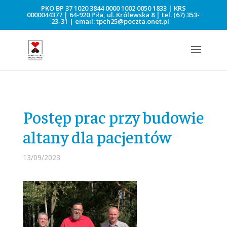
PKO BP 37 1020 3844 0000 1002 0050 1833 | KRS
0000044377 | 64-920 Piła, ul. Królewska 8 | tel.
(67) 353-
23-31
| email:
tpch25@poczta.onet.pl
Postęp prac przy budowie
altany dla pacjentów
13/09/2023