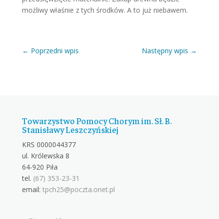
możliwy właśnie z tych środków. A to już niebawem.
←
Poprzedni wpis
Następny wpis
→
Towarzystwo Pomocy Chorym im. Sł. B.
Stanisławy Leszczyńskiej
KRS 0000044377
ul. Królewska 8
64-920 Piła
tel.
(67) 353-23-31
email:
tpch25@poczta.onet.pl