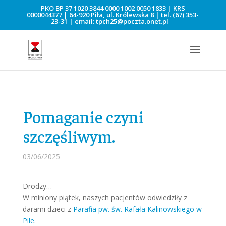
PKO BP 37 1020 3844 0000 1002 0050 1833 | KRS
0000044377 | 64-920 Piła, ul. Królewska 8 | tel.
(67) 353-
23-31
| email:
tpch25@poczta.onet.pl
Pomaganie czyni
szczęśliwym.
03/06/2025
Drodzy…
W miniony piątek, naszych pacjentów odwiedziły z
darami dzieci z
Parafia pw. św. Rafała Kalinowskiego w
Pile
.