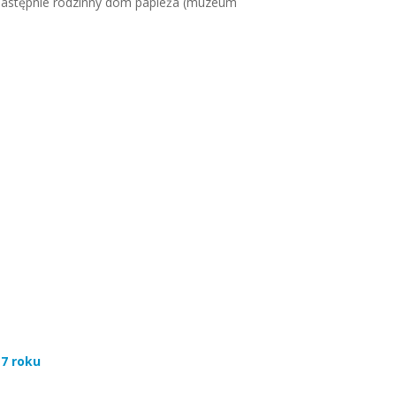
, następnie rodzinny dom papieża (muzeum
17 roku