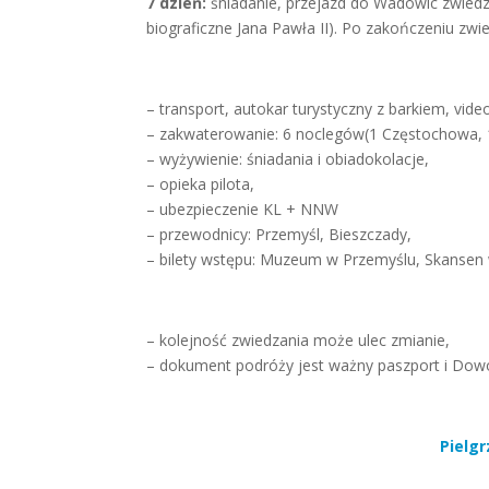
7 dzień:
śniadanie, przejazd do Wadowic zwiedz
biograficzne Jana Pawła II). Po zakończeniu zwi
– transport, autokar turystyczny z barkiem, video
– zakwaterowanie: 6 noclegów(1 Częstochowa, 1
– wyżywienie: śniadania i obiadokolacje,
– opieka pilota,
– ubezpieczenie KL + NNW
– przewodnicy: Przemyśl, Bieszczady,
– bilety wstępu: Muzeum w Przemyślu, Skanse
– kolejność zwiedzania może ulec zmianie,
– dokument podróży jest ważny paszport i Dow
Pielgr