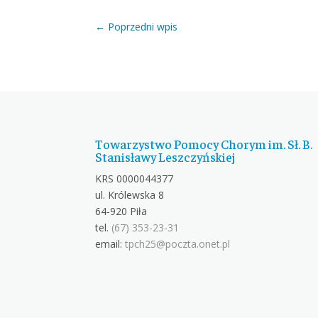
←
Poprzedni wpis
Towarzystwo Pomocy Chorym im. Sł. B.
Stanisławy Leszczyńskiej
KRS 0000044377
ul. Królewska 8
64-920 Piła
tel.
(67) 353-23-31
email:
tpch25@poczta.onet.pl