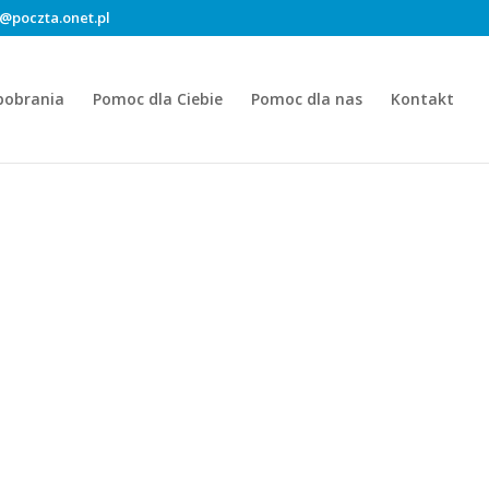
@poczta.onet.pl
pobrania
Pomoc dla Ciebie
Pomoc dla nas
Kontakt