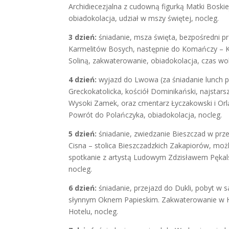
Archidiecezjalna z cudowną figurką Matki Boskie
obiadokolacja, udział w mszy świętej, nocleg.
3 dzień:
śniadanie, msza święta, bezpośredni p
Karmelitów Bosych, następnie do Komańczy – Kl
Soliną, zakwaterowanie, obiadokolacja, czas wol
4 dzień:
wyjazd do Lwowa (za śniadanie lunch p
Greckokatolicka, kościół Dominikański, najsta
Wysoki Zamek, oraz cmentarz Łyczakowski i Orl
Powrót do Polańczyka, obiadokolacja, nocleg.
5 dzień:
śniadanie, zwiedzanie Bieszczad w prz
Cisna – stolica Bieszczadzkich Zakapiorów, mo
spotkanie z artystą Ludowym Zdzisławem Pękals
nocleg.
6 dzień:
śniadanie, przejazd do Dukli, pobyt w 
słynnym Oknem Papieskim. Zakwaterowanie w Ho
Hotelu, nocleg.