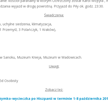
anie: kościół parafialny w którym Ochrzczony został Karol Wojtyła 
edzania wyjazd w drogę powrotną. Przyjazd do Piły ok. godz. 23:30.
Świadczenia:
, uchylne siedzenia, klimatyzacja,
 Przemyśl, 3 Polańczyk, 1 Kraków),
n w Sanoku, Muzeum Knieja, Muzeum w Wadowicach.
Uwagi:
ód Osobisty
Zobacz też:
zymko-wycieczka po Hiszpanii w terminie 1-8 października 20