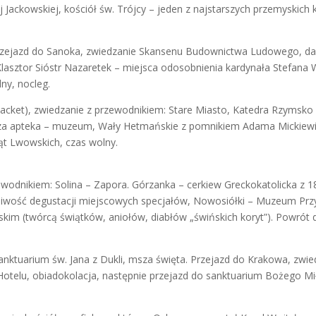
j Jackowskiej, kościół św. Trójcy – jeden z najstarszych przemyskic
rzejazd do Sanoka, zwiedzanie Skansenu Budownictwa Ludowego, dal
asztor Sióstr Nazaretek – miejsca odosobnienia kardynała Stefana 
ny, nocleg.
acket), zwiedzanie z przewodnikiem: Stare Miasto, Katedra Rzymsko 
rsza apteka – muzeum, Wały Hetmańskie z pomnikiem Adama Mickiewi
ąt Lwowskich, czas wolny.
ewodnikiem: Solina – Zapora. Górzanka – cerkiew Greckokatolicka z 
żliwość degustacji miejscowych specjałów, Nowosiółki – Muzeum Przy
kim (twórcą świątków, aniołów, diabłów „świńskich koryt”). Powrót 
sanktuarium św. Jana z Dukli, msza święta. Przejazd do Krakowa, zwie
telu, obiadokolacja, następnie przejazd do sanktuarium Bożego Mi