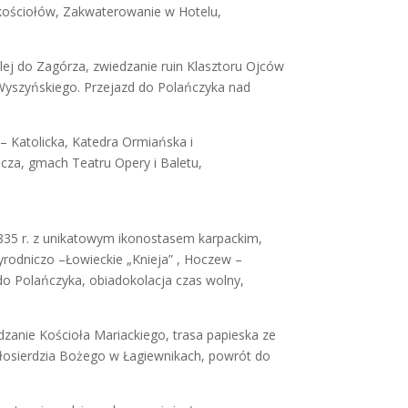
h kościołów, Zakwaterowanie w Hotelu,
ej do Zagórza, zwiedzanie ruin Klasztoru Ojców
Wyszyńskiego. Przejazd do Polańczyka nad
– Katolicka, Katedra Ormiańska i
cza, gmach Teatru Opery i Baletu,
1835 r. z unikatowym ikonostasem karpackim,
rodniczo –Łowieckie „Knieja” , Hoczew –
do Polańczyka, obiadokolacja czas wolny,
dzanie Kościoła Mariackiego, trasa papieska ze
łosierdzia Bożego w Łagiewnikach, powrót do