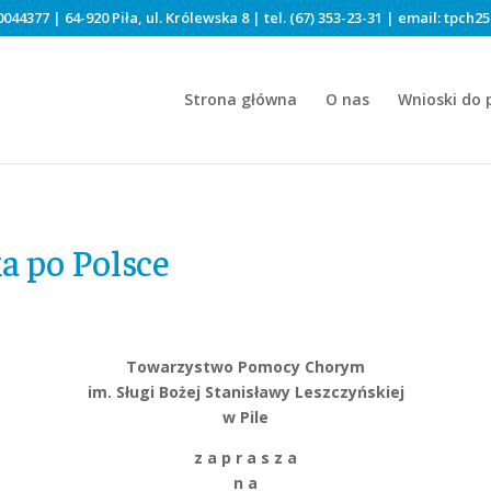
044377 | 64-920 Piła, ul. Królewska 8 | tel.
(67) 353-23-31
| email:
tpch25
Strona główna
O nas
Wnioski do 
a po Polsce
Towarzystwo Pomocy Chorym
im. Sługi Bożej Stanisławy Leszczyńskiej
w Pile
z a p r a s z a
n a