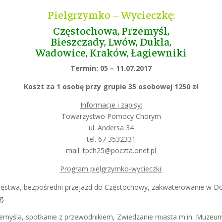
Pielgrzymko – Wycieczkę:
Częstochowa, Przemyśl,
Bieszczady, Lwów, Dukla,
Wadowice, Kraków, Łagiewniki
Termin: 05 – 11.07.2017
Koszt za 1 osobę przy grupie 35 osobowej 1250 zł
Informacje i zapisy:
Towarzystwo Pomocy Chorym
ul. Andersa 34
tel. 67 3532331
mail: tpch25@poczta.onet.pl
Program pielgrzymko-wycieczki:
ycięstwa, bezpośredni przejazd do Częstochowy, zakwaterowanie w D
g.
emyśla, spotkanie z przewodnikiem, Zwiedzanie miasta m.in. Muzeum 