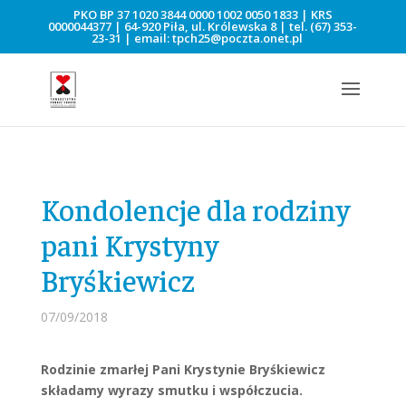
PKO BP 37 1020 3844 0000 1002 0050 1833 | KRS
0000044377 | 64-920 Piła, ul. Królewska 8 | tel.
(67) 353-
23-31
| email:
tpch25@poczta.onet.pl
Kondolencje dla rodziny
pani Krystyny
Bryśkiewicz
07/09/2018
Rodzinie zmarłej Pani Krystynie Bryśkiewicz
składamy wyrazy smutku i współczucia.