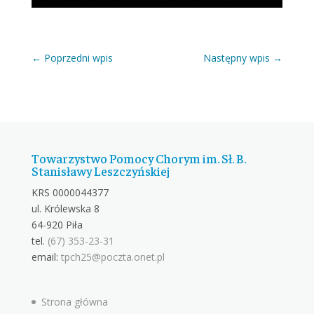
←
Poprzedni wpis
Następny wpis
→
Towarzystwo Pomocy Chorym im. Sł. B.
Stanisławy Leszczyńskiej
KRS 0000044377
ul. Królewska 8
64-920 Piła
tel.
(67) 353-23-31
email:
tpch25@poczta.onet.pl
Strona główna