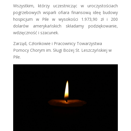
Wszystkim, którzy uczestnicząc w uroczystościach
pogrzebowych wsparli ofiara finansową ideę budowy
hospicjum w Pile w wysokości 1.973,90 zł i 200
dolarów amerykańskich składamy podziękowanie,
wdzięczność i szacunek.
Zarząd, Członkowie i Pracownicy Towarzystwa
Pomocy Chorym im. Sługi Bożej St. Leszczyńskiej w
Pile.