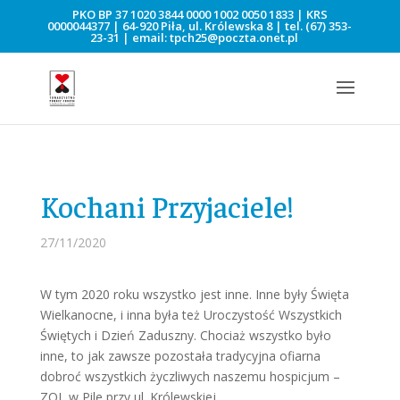
PKO BP 37 1020 3844 0000 1002 0050 1833 | KRS
0000044377 | 64-920 Piła, ul. Królewska 8 | tel.
(67) 353-
23-31
| email:
tpch25@poczta.onet.pl
Kochani Przyjaciele!
27/11/2020
W tym 2020 roku wszystko jest inne. Inne były Święta
Wielkanocne, i inna była też Uroczystość Wszystkich
Świętych i Dzień Zaduszny. Chociaż wszystko było
inne, to jak zawsze pozostała tradycyjna ofiarna
dobroć wszystkich życzliwych naszemu hospicjum –
ZOL w Pile przy ul. Królewskiej.