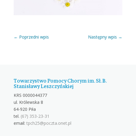
←
Poprzedni wpis
Następny wpis
→
Towarzystwo Pomocy Chorym im. Sł. B.
Stanisławy Leszczyńskiej
KRS 0000044377
ul. Królewska 8
64-920 Piła
tel.
(67) 353-23-31
email:
tpch25@poczta.onet.pl