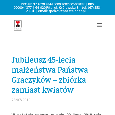
PKO BP 37 1020 3844 0000 1002 0050 1833 | KRS
0000044377 | 64-920 Piła, ul. Królewska 8 | tel.
(67) 353-
23-31
| email:
tpch25@poczta.onet.pl
Jubileusz 45-lecia
małżeństwa Państwa
Graczyków – zbiórka
zamiast kwiatów
23/07/2019
W ostatnią sobotę, w dniu 20 lipca 2019 roku,