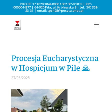
PKO BP 37 1020 3844 0000 1002 0050 1833 | KRS
0000044377 | 64-920 Piła, ul. Królewska 8 | tel.
(67) 353-
23-31
| email:
tpch25@poczta.onet.pl
Procesja Eucharystyczna
w Hospicjum w Pile 🙏
27/06/2025