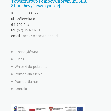
Towarzystwo Pomocy Chorym im. Sł. B.
Stanisławy Leszczyńskiej
KRS 0000044377
ul. Królewska 8
64-920 Piła
tel.
(67) 353-23-31
email:
tpch25@poczta.onet.pl
Strona główna
O nas
Wnioski do pobrania
Pomoc dla Ciebie
Pomoc dla nas
Kontakt